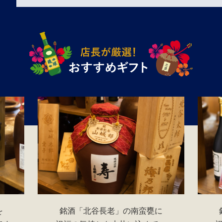
を
銘酒「北谷長老」の南蛮甕に