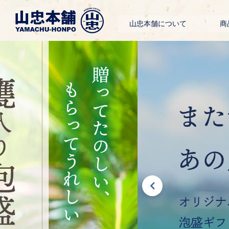
山忠本舗について
商
山忠本
お
雑
泡