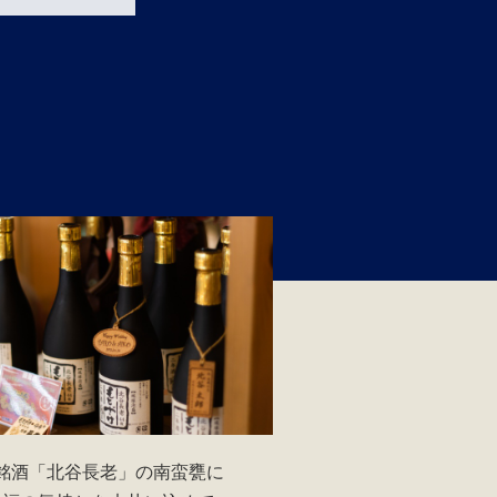
閉じる
銘酒「北谷長老」の南蛮甕に