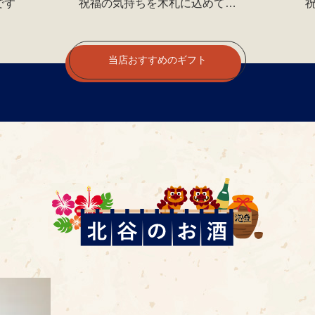
です
祝福の気持ちを木札に込めて…
検 索
当店おすすめのギフト