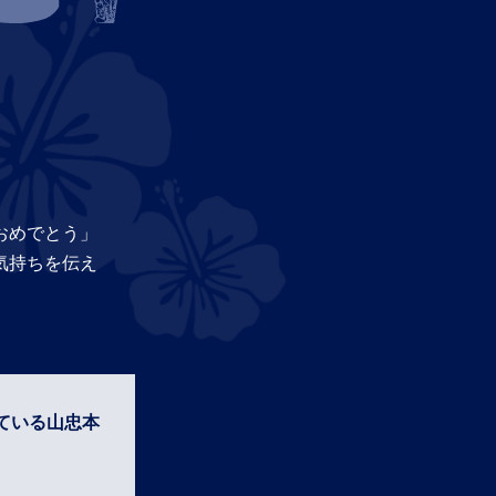
おめでとう」
気持ちを伝え
ている山忠本