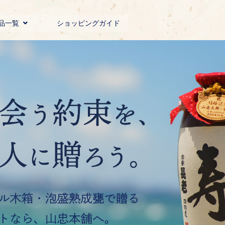
品一覧
ショッピングガイド
舗オリジナル
菓子・食品
貨・民芸品
盛・お酒
産地直送
その他
ギフト